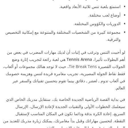
استمتع بلعبة تنس ثلاثية الأبعاد واقعية.
أوضاع لعب مختلفة.
الدوريات والكؤوس المختلفة.
مجموعة كبيرة من الشخصيات المختلفة والمتنوعة مع إمكانية التخصيص
والترقية.
لو أحببت التنس وترغب في إثبات أن لديك مهارات المضرب في بعض من
أهم البطولات تأثيرا،
Tennis Arena
هي لعبة رائعة لتجريب إثارة وضع
الجولات القصيرة Tie Break Tens، حيث لا توجد هنالك مجموعات أو ألعاب،
فقط نقاط الجولة المصيرية، تجريب مغامرة فريدة لتنس وهزيمة خصومك
في ألعاب تدوم ـ لعشر ـ دقائق بينما تقوم بتحسين تقنياتك والسفر عبر
العالم.
في بداية القصة الرياضية الجديدة الخاصة بك، ستقابل مدربك الخاص الذي
سيعلمك الخطوات الأولى والتقنيات الجديدة لإعادة الإرسال، الإرسال
السريع، إعادة الكرة بدقة ودائما تكون في المكان المناسب لإستقبال
النقطة. لتحسين مهاراتك وقبل بدأ مغامرتك، يمكنك زيارة مدربك للعديد من
المرات التي ترغب فيها إلى غاية الإحساس بالثقة.