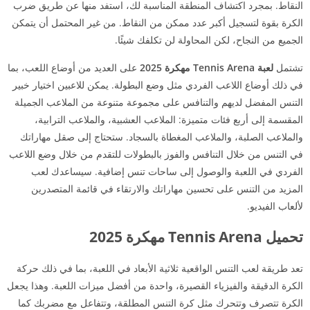
النقاط. بمجرد اكتشاف المنطقة المناسبة لك، استفد منها عن طريق ضرب
الكرة بقوة لتسجيل أكبر عدد ممكن من النقاط. من غير المحتمل أن يتمكن
الجميع من النجاح، لكن المحاولة لن تكلفك شيئًا.
تشتمل
لعبة
Tennis Arena مهكرة 2025
على العديد من أوضاع اللعب، بما
في ذلك أوضاع اللاعب الفردي مثل وضع البطولة. يمكن للاعبين اختيار خبير
التنس المفضل لديهم والتنافس على مجموعة متنوعة من الملاعب الجميلة
المقسمة إلى أربع فئات متميزة: الملاعب العشبية، والملاعب الترابية،
والملاعب الصلبة، والملاعب المغطاة بالسجاد. ستحتاج إلى صقل مهاراتك
في التنس من خلال التنافس والفوز بالبطولات للتقدم من خلال وضع اللاعب
الفردي في اللعبة والوصول إلى ساحات تنس إضافية. سيساعدك لعب
المزيد من التنس على تحسين مهاراتك والارتقاء في قائمة المتصدرين
لألعاب الفيديو.
تحميل Tennis Arena مهكرة 2025
تعد طريقة لعب التنس الواقعية ثلاثية الأبعاد في اللعبة، بما في ذلك حركة
الكرة الدقيقة والفيزياء القصيرة، واحدة من أفضل ميزات اللعبة. وهذا يجعل
الكرة تتصرف وتتحرك مثل كرة التنس المطلقة، وتتفاعل مع مضربك كما