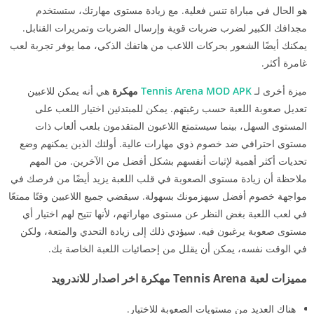
هو الحال في مباراة تنس فعلية. مع زيادة مستوى مهارتك، ستستخدم
مجدافك الكبير لضرب ضربات قوية وإرسال الضربات وتمريرات القنابل.
يمكنك أيضًا الشعور بحركات اللاعب من هاتفك الذكي، مما يوفر تجربة لعب
غامرة أكثر.
ميزة أخرى لـ
Tennis Arena MOD APK
مهكرة
هي أنه يمكن للاعبين
تعديل صعوبة اللعبة حسب رغبتهم. يمكن للمبتدئين اختيار اللعب على
المستوى السهل، بينما سيستمتع اللاعبون المتقدمون بلعب ألعاب ذات
مستوى احترافي ضد خصوم ذوي مهارات عالية. أولئك الذين يمكنهم وضع
تحديات أكثر أهمية لإثبات أنفسهم بشكل أفضل من الآخرين. من المهم
ملاحظة أن زيادة مستوى الصعوبة في قلب اللعبة يزيد أيضًا من فرصك في
مواجهة خصوم أفضل سيهزمونك بسهولة. سيقضي جميع اللاعبين وقتًا ممتعًا
في لعب اللعبة بغض النظر عن مستوى مهاراتهم، لأنها تتيح لهم اختيار أي
مستوى صعوبة يرغبون فيه. سيؤدي ذلك إلى زيادة التحدي والمتعة، ولكن
في الوقت نفسه، يمكن أن يقلل من إحصائيات اللعبة الخاصة بك.
مميزات لعبة Tennis Arena مهكرة اخر اصدار للاندرويد
هناك العديد من مستويات الصعوبة للاختيار.