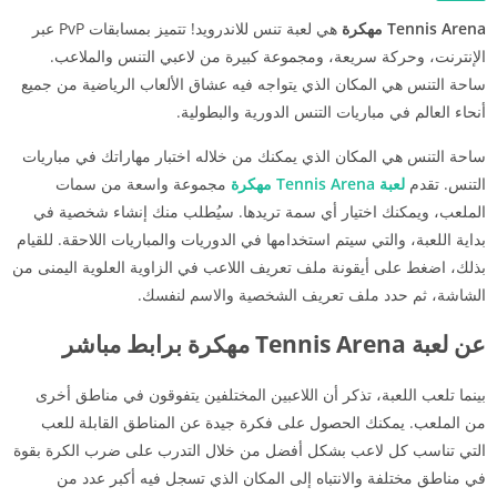
Tennis Arena مهكرة
هي لعبة تنس للاندرويد! تتميز بمسابقات PvP عبر
الإنترنت، وحركة سريعة، ومجموعة كبيرة من لاعبي التنس والملاعب.
ساحة التنس هي المكان الذي يتواجه فيه عشاق الألعاب الرياضية من جميع
أنحاء العالم في مباريات التنس الدورية والبطولية.
ساحة التنس هي المكان الذي يمكنك من خلاله اختبار مهاراتك في مباريات
التنس. تقدم
لعبة Tennis Arena مهكرة
مجموعة واسعة من سمات
الملعب، ويمكنك اختيار أي سمة تريدها. سيُطلب منك إنشاء شخصية في
بداية اللعبة، والتي سيتم استخدامها في الدوريات والمباريات اللاحقة. للقيام
بذلك، اضغط على أيقونة ملف تعريف اللاعب في الزاوية العلوية اليمنى من
الشاشة، ثم حدد ملف تعريف الشخصية والاسم لنفسك.
عن لعبة Tennis Arena مهكرة برابط مباشر
بينما تلعب اللعبة، تذكر أن اللاعبين المختلفين يتفوقون في مناطق أخرى
من الملعب. يمكنك الحصول على فكرة جيدة عن المناطق القابلة للعب
التي تناسب كل لاعب بشكل أفضل من خلال التدرب على ضرب الكرة بقوة
في مناطق مختلفة والانتباه إلى المكان الذي تسجل فيه أكبر عدد من