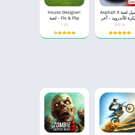
تحميل لعبة Asphalt 8
House Designer:
كرة للأندرويد – آخر
Fix & Flip – لعبة
صدار برابط مباشر
تصميم وتجديد المنازل
1.65
8.4.1b
لمحبي الإبداع