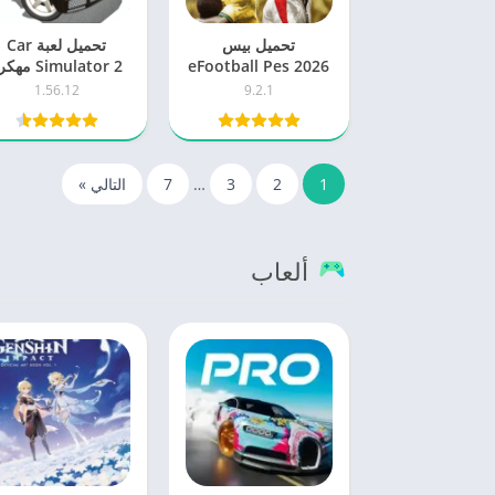
تحميل بيس
تحميل لعبة Car
eFootball Pes 2026
Simulator 2 مه
مهكرة اخر اصدار
اخر اصدار 2025
1.56.12
9.2.1
للاندرويد
للاندرويد
1
2
3
…
7
التالي »
ألعاب