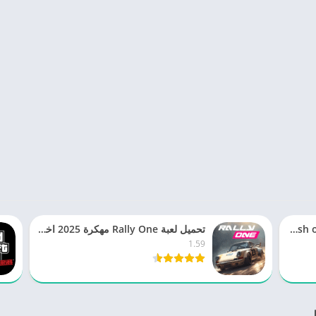
تحميل كلاش اوف كلانس Clash of Clans مهكرة 2025 للاندرويد
تحميل لعبة Rally One مهكرة 2025 اخر اصدار للاندرويد
1.59