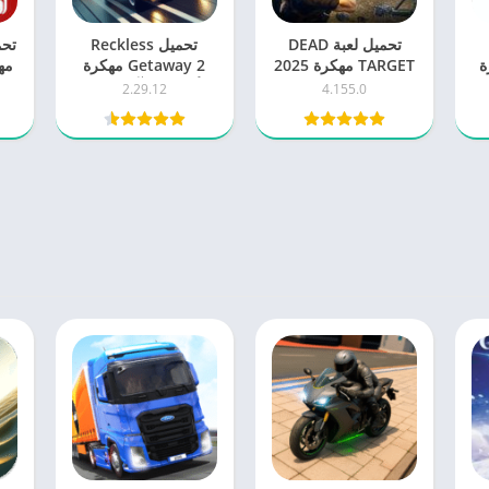
تحميل لعبة DEAD
تحميل Reckless
كرة
TARGET مهكرة 2025
Getaway 2 مهكرة
مه
اخر اصدار للاندرويد
للأندرويد – آخر إصدار
إ
2.29.12
4.155.0