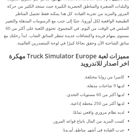
والبلدات الصغيرة والمناطق الحضرية الكبيرة حيث ستجد الكثير من حركة
المرور والمزيد من تجربة القيادة. كل هذا يمكنه فقط تجميل المناظر
الطبيعية الواقعية لكل أوروبا، جنبًا إلى جنب مع الرسومات المذهلة والتغيير
السلس في الوقت من اليوم. في المجموع، تحتوي اللعبة على أكثر من 60
مستوى بمهام فريدة واكتشافات جديدة تنتظر السائق الشاب. ابدأ رحلتك مع
سائق الشاحنة الآن وحقق نجاحًا كبيرًا في لوحة المتصدرين العالمية.
مميزات لعبة
Truck Simulator Europe مهكرة
اخر اصدار للاندرويد
كاميرا من زوايا مختلفة.
لديها 9 شاحنات مذهلة.
لديها أكثر من 60 مستويات التحدي.
لديها أكثر من 250 محطة إذاعية.
لديه نظام مروري واقعي تمامًا.
كسب المزيد من المال باتباع قواعد المرور.
جرب القيادة في أشهر مناطق أوروبا.