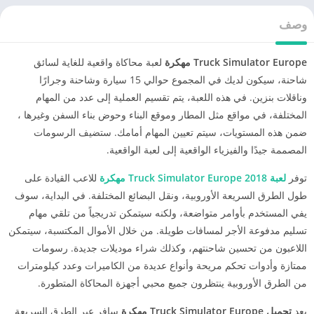
وصف
Truck Simulator Europe مهكرة
لعبة محاكاة واقعية للغاية لسائق
شاحنة، سيكون لديك في المجموع حوالي 15 سيارة وشاحنة وجرارًا
وناقلات بنزين. في هذه اللعبة، يتم تقسيم العملية إلى عدد من المهام
المختلفة، في مواقع مثل المطار وموقع البناء وحوض بناء السفن وغيرها ،
ضمن هذه المستويات، سيتم تعيين المهام أمامك. ستضيف الرسومات
المصممة جيدًا والفيزياء الواقعية إلى لعبة الواقعية.
توفر
لعبة Truck Simulator Europe 2018 مهكرة
للاعب القيادة على
طول الطرق السريعة الأوروبية، ونقل البضائع المختلفة. في البداية، سوف
يفي المستخدم بأوامر متواضعة، ولكنه سيتمكن تدريجياً من تلقي مهام
تسليم مدفوعة الأجر لمسافات طويلة. من خلال الأموال المكتسبة، سيتمكن
اللاعبون من تحسين شاحنتهم، وكذلك شراء موديلات جديدة. رسومات
ممتازة وأدوات تحكم مريحة وأنواع عديدة من الكاميرات وعدد كيلومترات
من الطرق الأوروبية ينتظرون جميع محبي أجهزة المحاكاة المتطورة.
بعد
تحميل
Truck Simulator Europe مهكرة
سافر عبر الطرق السريعة