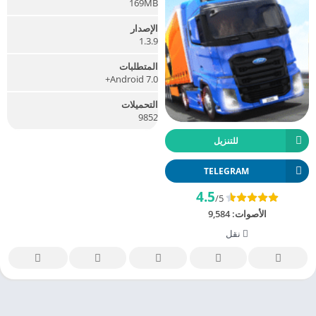
169MB
الإصدار
1.3.9
المتطلبات
Android 7.0+
التحميلات
9852
للتنزيل
TELEGRAM
4.5
/5
الأصوات:
9,584
نقل