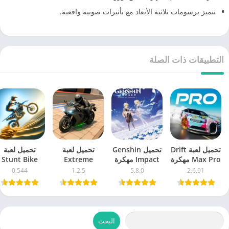
تتميز برسومات ثلاثية الأبعاد مع تأثيرات صوتية واقعية.
التطبيقات ذات الصلة
تحميل لعبة Drift
تحميل Genshin
تحميل لعبة
تحميل لعبة
Max Pro مهكرة
Impact مهكرة
Extreme
Stunt Bike
2026 اخر اصدار
2026 آخر إصدار
Motorcycle
Extreme مه
0.544
1.2.5
5.8.0
2.6.91
للاندرويد
للأندرويد
Simulator
2025 اخر اصد
مهكرة 2026 اخر
للاندرويد
اصدار للاندرويد
البحث