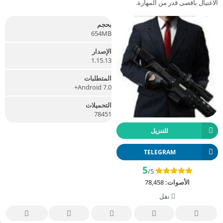
الاغتيال بأقصى قدر من المهارة.
بحجم
654MB
الإصدار
1.15.13
المتطلبات
Android 7.0+
التحميلات
78451
للتنزيل
TELEGRAM
5
/5
الأصوات:
78,458
نقل