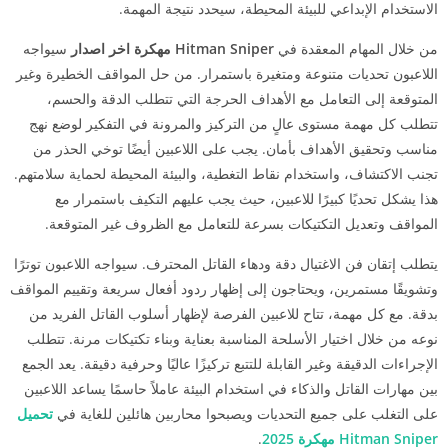
الاستخدام الإبداعي للبيئة المحيطة، سيحدد نتيجة المهمة.
من خلال المهام المعقدة في
Hitman Sniper مهكرة اخر اصدار
سيواجه
اللاعبون تحديات متنوعة ومتغيرة باستمرار. من حل المواقف الخطيرة وغير
المتوقعة إلى التعامل مع الأهداف الحرجة التي تتطلب الدقة والحسم،
تتطلب كل مهمة مستوى عالٍ من التركيز والمرونة في التفكير لوضع نهج
مناسب وتحقيق الأهداف بأمان. يجب على اللاعبين أيضًا توخي الحذر من
تجنب الاكتشاف، واستخدام نقاط التغطية، والبيئة المحيطة لحماية سلامتهم.
هذا يشكل تحديًا كبيرًا للاعبين، حيث يجب عليهم التكيف باستمرار مع
المواقف وتعديل التكتيكات بسرعة للتعامل مع الظروف غير المتوقعة.
يتطلب إتقان فن الاغتيال دقة ودهاء القاتل المحترف. سيواجه اللاعبون توترًا
وتشويقًا مستمرين، ويحتاجون إلى إظهار ردود أفعال سريعة وتقييم المواقف
بدقة. مع كل مهمة، تتاح للاعبين الفرصة لإظهار أسلوب القاتل الفريد من
نوعه من خلال اختيار الأسلحة المناسبة بعناية وبناء تكتيكات مرنة. تتطلب
الإجراءات الدقيقة وغير القابلة للتتبع تركيزًا عاليًا وحرفية دقيقة. يعد الجمع
بين مهارات القاتل والذكاء في استخدام البيئة عاملاً حاسمًا يساعد اللاعبين
على التغلب على جميع التحديات ويصبحوا محاربين هائلين للغاية في
تحميل
Hitman Sniper مهكرة 2025
.