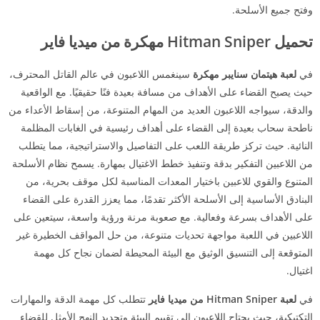
وفتح جميع الأسلحة.
تحميل
Hitman Sniper مهكرة من ميديا فاير
في
لعبة هيتمان سنايبر مهكرة
سينغمس اللاعبون في عالم القاتل المحترف،
حيث يصبح القضاء على الأهداف من مسافة بعيدة فنًا حقيقيًا. مع الواقعية
والدقة، سيواجه اللاعبون العديد من المهام المتنوعة، من إسقاط الأعداء من
ناطحة سحاب بعيدة إلى القضاء على أهداف رئيسية في الغابات المظلمة
النائية. حيث تركز طريقة اللعب على التفاصيل والاستراتيجية، مما يتطلب
من اللاعبين التفكير بدقة وتنفيذ خطط الاغتيال بمهارة. يسمح نظام الأسلحة
المتنوع والقوي للاعبين باختيار المعدات المناسبة لكل موقف بحرية، من
البنادق الأساسية إلى الأسلحة الأكثر تقدمًا، مما يعزز القدرة على القضاء
على الأهداف بسرعة وفعالية. مع صعوبة مرنة ورؤية واسعة، سيتعين على
اللاعبين في اللعبة مواجهة تحديات متنوعة، من حل المواقف الخطيرة غير
المتوقعة إلى التنسيق الوثيق مع البيئة المحيطة لضمان نجاح كل مهمة
اغتيال.
في
لعبة Hitman Sniper من ميديا فاير
تتطلب كل مهمة الدقة والمهارات
التكتيكية، حيث يحتاج اللاعبون إلى تقييم البيئة وتحديد النهج الأمثل للقضاء