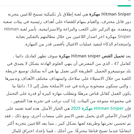
Hitman Sniper مهكرة
هي لعبة إطلاق نار تكتيكية تسمح للاعبين بتجربة
دور قاتل محترف، والقيام بمهام للقضاء على أهداف رئيسية في بيئات صعبة
ومعقدة. مع التركيز على اللعب والبراعة والاستراتيجية، تأسر لعبة Hitman
Sniper مهكرة اخر اصدار اللاعبين من خلال مطالبتهم بالتفكير بعناية
واستخدام الذكاء لتنفيذ عمليات الاغتيال بأقصى قدر من المهارة.
بعد
تحميل القنص Hitman sniper مهكرة
سوف تظهر كعادتك دائما ،
كعامل 47 ، الذي من المفترض أن ينهي العلوم الهادئة بشكل لا يصدق في
بلد مونتينيغرو الجميل. الطريقة التي تعمل بها هي أنه يمكنك توسيع خريطة
اللعبة من خلال الاستيلاء على سلاحك واستهداف مختلف الأهداف وتدميرها
، والتي ستكون مصحوبة بزيادة في عدد الأسلحة يصل إلى 13. دائمًا ما
يكون العمل كقاتل قناص مرهقًا ويتطلب مهارة كبيرة أو قدرة على التحمل
في مجموعة متنوعة من البيئات. إذا كنت ترغب في تجربة هذا الشعور ،
فإن
Hitman Sniper مهكرة 2025
هي الخيار الأمثل. هذه لعبة تعتمد على
الإصدار الأصلي الذي يحمل نفس الاسم على منصات أخرى. ومع ذلك ، فقد
تم تحسين تجربتها وطريقة لعبها بشكل كبير ، مما يعد اللاعبين بتجربة أكثر
انتعاشًا عندما تصبح قناصًا محترفًا. من أجلك ، قمنا بإعداد اختراق للمال