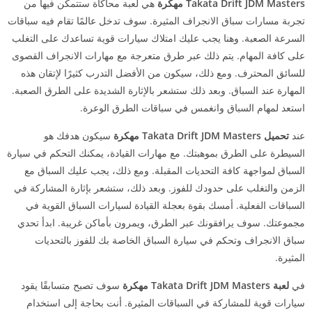
Takata Drift JDM Masters مهكرة
هي لعبة محاكاة ستتمكن فيها من
تجربة مسارات سباق الانجراف المثيرة. سوف تدخل عالمًا تقام فيه سباقات
السرعة الصعبة. وهنا يجب عليك امتلاك سيارات قوية تساعدك على التغلب
على كافة المهام. يتم ذلك عبر طرق متعرجة مع مهارات الانجراف القصوى
للسائق المحترف. ومع ذلك، سيكون من الأفضل التدرب كثيرًا لإتقان هذه
المهارة عند السباق. وبعد ذلك ستشعر بالإثارة الشديدة على الطرق الصعبة.
استعد لمهام السباق وانغمس في سباقات الطرق الوعرة.
عند
تحميل
Takata Drift JDM Masters مهكرة
سيكون هدفك هو
السيطرة على الطرق بموهبتك. مع مهارات القيادة، يمكنك التحكم في سيارة
السباق لمواجهة كافة التحديات المقبلة. ومع ذلك، يجب عليك السباق مع
الزمن والتغلب على حدودك للفوز. وبعد ذلك، ستشعر بإثارة المشاركة في
السباقات الفعلية. أمسك بقوة بعجلة القيادة لسيارات السباق القوية في
مجموعتك. سوف يرافقونك عبر الطرق، ويمرون بأماكن غريبة. ابدأ تحدي
سباق الانجراف وتحكم في سيارة السباق الخاصة بك للفوز بالتحديات
المثيرة.
في
لعبة
Takata Drift JDM Masters مهكرة
سوف تصبح متسابقًا يقود
سيارات قوية للمشاركة في السباقات المثيرة. أنت بحاجة إلى استخدام