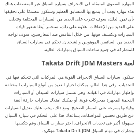
المهارة القصوى المتمثلة في الانجراف بسيارة السباق عبر المنعطفات هناك.
هذه مهارة يجب أن يتمتع بها المتسابق العظيم وستكون مصممًا على تحقيقها
بأي ثمن. لذلك، سوف تتدرب على العديد من المسارات المختلفة وتتغلب
على العديد من الإخفاقات. علاوة على ذلك، ستختبر أيضًا شعور قيادة
السيارات وتكتشف قوتها. من خلال التنافس ضد المعارضين، سوف تواجه
العديد من السائقين الموهوبين والشجعان. تحكم في سيارات السباق
للمشاركة في جميع ساحات السباق بمهاراتك العالية.
لعبة Takata Drift JDM Masters
ستكون سيارات السباق الانجراف القوية هي المركبات التي تتحكم فيها في
التحديات. وفي هذا العالم، يمكنك اختيار العديد من أنواع السيارات المختلفة
وإظهار مهاراتك في القيادة. وهي تشمل سيارات السيدان أو السيارات
الفخمة المجهزة بمحركات قوية. أو يمكنك امتلاك سيارات خارقة أنيقة
وقيادتها بسرعة على المسار الصحيح. ومع ذلك، يجب عليك تعديل السيارات
عن طريق تحسين المواصفات. يساعدك هذا على التحكم في سيارة السباق
بسهولة أكبر في تحديات الانجراف. اختر سيارات السباق وقم بتكييفها
وشارك في مهام السباق
Takata Drift JDM مهكرة
.