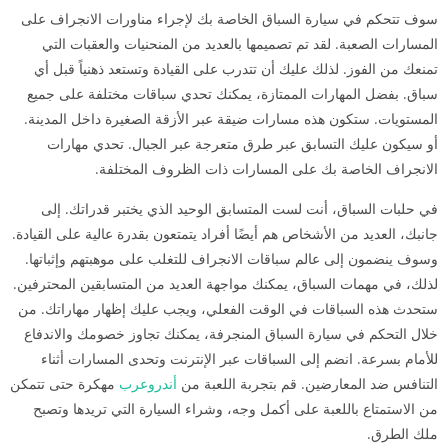
سوف تتحكم في سيارة السباق الخاصة بك لإجراء مناورات الانجراف على
المسارات الصعبة. لقد تم تصميمها بالعديد من المنحنيات والعقبات التي
تمنعك من الفوز. لذلك عليك أن تتدرب على القيادة وتستعد ذهنياً قبل أي
سباق. بفضل المهارات الممتازة، يمكنك تحدي سباقات مختلفة على جميع
المستويات. ستكون هذه مسارات ضيقة عبر الأزقة الصغيرة داخل المدينة.
أو سيكون عليك التسابق عبر طرق متعرجة عبر الجبال. تحدي مهارات
الانجراف الخاصة بك على المسارات ذات الظروف المختلفة.
في حلبات السباق، أنت لست المتسابق الوحيد الذي يختبر قدراتك. إلى
جانبك، العديد من الأشخاص هم أيضًا أفراد يتمتعون بقدرة عالية على القيادة.
وسوف ينضمون إلى عالم سباقات الانجراف للتغلب على موهبتهم وإثباتها.
لذلك، في مهمات السباق، يمكنك مواجهة العديد من المتسابقين المحترفين.
ستحدث هذه السباقات في الوقت الفعلي، ويجب عليك إظهار مهاراتك. من
خلال التحكم في سيارة السباق المنجرفة، يمكنك تجاوز خصومك والاندفاع
للأمام بسرعة. انضم إلى السباقات عبر الإنترنت وتحدى المسارات أثناء
التنافس ضد المعارضين. قم بتجربة اللعبة من
أندروعرب
مهكرة حتى تتمكن
من الاستمتاع باللعبة على أكمل وجه، وشراء السيارة التي تريدها وتصبح
ملك الطرق.