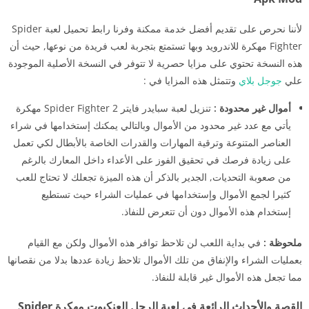
لأننا نحرص على تقديم أفضل خدمة ممكنة وفرنا رابط تحميل لعبة Spider
Fighter مهكرة للاندرويد وبها تستمتع بتجربة لعب فريدة من نوعها, حيث أن
هذه النسخة تحتوي على مزايا حصرية لا تتوفر في النسخة الأصلية الموجودة
علي
جوجل بلاي
وتتمثل هذه المزايا في :
أموال غير محدودة :
تنزيل لعبة سبايدر فايتر Spider Fighter 2 مهكرة
يأتي مع عدد غير محدود من الأموال وبالتالي يمكنك إستخدامها في شراء
العناصر المتنوعة وترقية المهارات والقدرات الخاصة بالأبطال لكي تعمل
على زيادة فرصك في تحقيق الفوز على الأعداء داخل المعارك بالرغم
من صعوبة التحديات, الجدير بالذكر أن هذه الميزة تجعلك لا تحتاج للعب
كثيرا لجمع الأموال وإستخدامها في عمليات الشراء حيث تستطيع
إستخدام هذه الأموال دون أن تتعرض للنفاذ.
ملحوظة :
في بداية اللعب لن تلاحظ توافر هذه الأموال ولكن مع القيام
بعمليات الشراء والإنفاق من تلك الأموال تلاحظ زيادة عددها بدلا من نقصانها
مما تجعل هذه الأموال غير قابلة للنفاذ.
القصة والأحداث الرائعة في لعبة الرجل العنكبوت مهكرة Spider