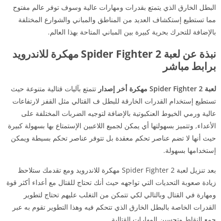
البطل الخارق الذي يتمتع بقدرات ومهارات عالية وسوف توفر عالم مفتوح
مما تستطيع إستكشاف العديد من المناطق والمباني والشوارع المختلفة
بالإضافة للتحرك بحرية كبيرة بين المباني المتاحة بهذا العالم.
نبذة عن لعبة Spider Fighter 2 مهكرة للاندرويد
برابط مباشر
لعبة Spider Fighter 2 مهكرة أخر إصدار
تتمتع بآليات قتالية متنوعة حيث
تستطيع إستخدام القدرات الخارقة للبطل ف القتالي مثل القفز لارتفاعات
عالية ورمي الخيوط العنكبوتية بالإضافة لتوجيه الضربات المختلفة على
الأعداء, وتتميز بسهولتها أي يمكن لجميع اللاعبين الإستمتاع بها بسهولة كبيرة
حيث أنها لا تضم عناصر تحكم معقدة بل تتوفر عناصر تحكم بسيطة ويمكن
إستخدامها بسهولة.
بعد تنزيل لعبة Spider Fighter 2 مهكرة للاندرويد ومع تقدمك ستلاحظ
زيادة صعوبة التحديات التي تواجهه حيث أنك تحتاج للقتال مع أعداء أكثر قوة
ومهارة في القتال وبالتالي لكي تتمكن من التغلب عليهم تحتاج لتطوير
القدرات الخاصة بالبطل الخارق الذي تتحكم فيه وهذا التطوير تقوم به عبر
جمع النقاط وتحسين المهارات القتالية.