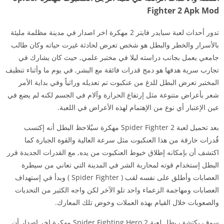
Fighter 2 Apk Mod
تدور أحداث لعبة سبايدر فايتر 2 مهكرة اخر اصدار في مدينة مظلمة مليئة
بالأسرار والخطر والبطل هو شخص تعرض لحادثة غيرت حياته وكان طالب
جامعي يعمل بجانب دراسته ليلا في مختبر علمي, حيث كان يشارك في
تجارب سرية هدفها هو دمج قدرات فائقة مع البشر, في يوم ما وأثناء تنظيف
المختبر تعرض البطل للدغ من عنكبوت تم تعديله وراثياً وفي بداية الأمر
شعر بأعراض متنوعة مثل إرتفاع الحرارة وآلام في الجسم لكنه لم يضع في
عين الإعتبار أي نوع من الإهتمام لهذه الأعراض في اللعبة.
بعد تحميل لعبة Spider Fighter 2 مهكرة سيٌلاحظ البطل أنه إكتسب
قٌدرات خارقة من هذا العنكبوت مثل سرعة العالية والقوة الجبارة كما
اكتشف أن بإمكانه إطلاق خيوط العنكبوت من يده, مع القدرات الجديدة قرر
البطل إستخدام قوته لمحاربة الشر في المدينة التي تعاني من سيطرة
العصابات وأطلق على نفسه لقب ( Spider Fighter ) وبدأ في إستهداف
العصابات ومهاجمة الزعماء واحد تلو الآخر لكن واجه الكثير من التحديات
والصعوبات خلال القيام بهذه العملات وخوض تلك المعارك.
سوف يكتشف بطل لعبة Spider Fighting Hero 2 مهكرة اخر اصدار أن