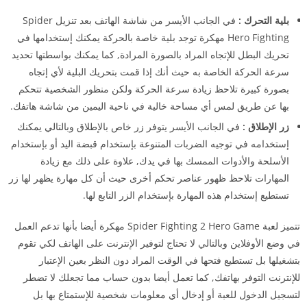
بلية التحرك :
في الجانب الأيسر من شاشة الهاتف بعد تنزيل Spider
Hero Fighting مهكرة توجد بلية خاصة بالحركة يمكنك إستخدامها في
تحريك البطل للإتجاه المراد بالصورة المرادة, كما يمكنك بواسطتها تحديد
سرعة الحركة الخاصة به حيث أنك إذا قمت بتحريك البلية لأي إتجاه
بصورة كبيرة تلاحظ زيادة سرعة الحركة ولكن منظور الشخصية تتحكم
بها عن طريق لمس أي مساحة خالية في ناحية اليمين من شاشة هاتفك.
زر الإطلاق :
في الجانب الأيسر يتوفر زر خاص بالإطلاق وبالتالي يمكنك
إستخدامه في توجيه الضربات المتنوعة بإستخدام قبضة اليد أو بإستخدام
الأسلحة والأدوات الممسك بها في يدك, علاوة على ذلك مع زيادة
المهارات تلاحظ ظهور عناصر تحكم أخرى حيث أن كل مهارة يظهر لها زر
تستطيع إستخدام هذه المهارة بإستخدام الزر التابع لها.
تتميز لعبة Spider Fighting 2 Hero Game مهكرة أيضا بأنها تدعم العمل
في وضع الأوفلاين وبالتالي لا تحتاج لتوفير الإنترنت على الهاتف لكي تقوم
بتشغيلها بل تستطيع فتحها في الوقت المراد دون النظر بعين الإعتبار
للإنترنت التوفر بهاتفك, كما تعمل أيضا بدون حساب مما تجعلك لا تضطر
لتسجيل الدخول للعبة أو إدخال أي معلومات شخصية للإستمتاع بها بل