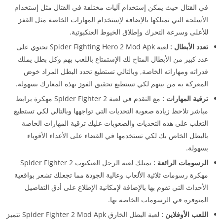
في القتال حيث يمكن إستخدام آليات مختلفة في القتال مثل إستخدام
الأسلحة التي تمتلكها بالإضافة لإستخدام المهارات الخاصة مثل القفز
للأعلى وسرعة التحرك وإطلاق الخيوط العنكبوتية.
تعدد الأبطال :
لعبة Spider Fighting Hero 2 Mod Apk تحتوي على
عدد كبير من الأبطال المتاح لك الإستمتاع باللعب بهم وكل بطل يملك
قدراته ومهاراته الخاصة, وبالتالي تستطيع تحدد البطل المراد خوض
المعركة به من بينهم لكي تستطيع تحقيق الفوز بهذه المعارك بسهولة.
ترقية المهارات :
مع التقدم في لعبة Spider Fighter 2 مهكرة برابط
مباشر تلاحظ زيادة صعوبة التحديات التي تواجهها وبالتالي لكي تستطيع
التغلب على هذه التحديات والصعوبات عليك ترقية المهارات الخاصة
بالبطل الخاص بك لكي تستخدمها في القضاء على الأعداء الأقوياء
بسهولة.
الرسومات الرائعة :
تمتلك لعبة الرجل العنكبوت Spider Fighter 2
مهكرة رسومات ثلاثية الألعاب وعالية الجودة مما تجعلك تشعر بواقعية
الأحداث التي تقوم بها بالإضافة لإمكانية الإطلاع على أدق التفاصيل
المتوفرة في الرسومات الخاصة بها.
اللعب الأوفلاين :
لعبة البطل الخارق Spider Fighter 2 Mod Apk تتميز