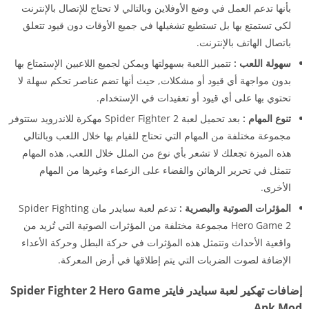
بأنها تدعم العمل في وضع الأوفلاين وبالتالي لا تحتاج للإتصال بالإنترنت
لكي تستمتع بها بل تستطيع تشغيلها في جميع الأوقات دون قيود تتعلق
باتصال الهاتف بالإنترنت.
سهولة اللعب :
تتميز اللعبة بسهولتها ويمكن لجميع اللاعبين الإستمتاع بها
بدون مواجهة أي قيود أو مشكلات, حيث أنها تضم عناصر تحكم سهلة لا
تحتوي بها على أي قيود أو تعقيدات في الإستخدام.
تنوع المهام :
بعد تحميل لعبة Spider Fighter 2 مهكرة للاندرويد ستتوفر
مجموعة مختلفة من المهام التي تحتاج للقيام بها خلال اللعب وبالتالي
هذه الميزة تجعلك لا تشعر بأي نوع من الملل خلال اللعب, هذه المهام
تتمثل في تحرير الرهائن والقضاء على الزعماء وغيرها من المهام
الأخرى.
المؤثرات الصوتية والبصرية :
تدعم لعبة سبايدر مان Spider Fighting
Hero Game 2 مجموعة مختلفة من المؤثرات الصوتية التي تُزيد من
واقعية الأحداث وتتمثل هذه المؤثرات في حركة البطل وحركة الأعداء
الإضافة لصوت الضربات التي يتم إطلاقها في أرض المعركة.
إضافات تهكير لعبة سبايدر فايتر Spider Fighter 2 Hero Game
Apk Mod