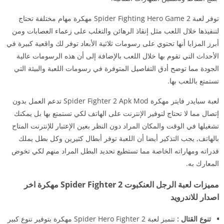
توفر لعبة Spider Fighting Hero Game 2 مهكرة مهام مختلفة تحتاج
لتنفيذها خلال اللعب مثل إنقاذ الرهائن والتغلب على زعماء العصابات ومن
أبرز المزايا أنها تحتوي على رسومات ثلاثية الأبعاد توفر لك واقعية كبيرة في
الأحداث التي تقوم بها خلال اللعب بالإضافة إلى أن هذه الرسومات عالية
الجودة مما توضح أدق التفاصيل المتوفرة في رسومات اللعبة والبيئة التي
تستمتع باللعب بها.
لعبة سبايدر فايتر مهكرة Spider Fighter 2 Apk Mod تدعم العمل بدون
إتصال مما لا تحتاج لتوفير الإنترنت على الهاتف لكي تستمتع بها بل يمكنك
تشغيلها في الوقت والمكان المراد دون النظر بعين الإعتبار للإنترنت المتاح
بالهاتف, يجب التذكير أيضا أن اللعبة توفر أبطال كثيرين وكل بطل يملك
قدراته ومهاراته الخاصة مما تستطيع تحديد البطل المراد منهم لكي تخوض
المعارك به.
مميزات لعبة الرجل العنكبوت Spider Fighter 2 مهكرة اخر
اصدار للاندرويد
تنوع القتال :
تتميز لعبة Spider Hero Fighter 2 مهكرة بتوفير تنوع كبير