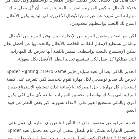
هؤلاء الأبطال يملكون المهارة والقدرات المتنوعة, حيث أن كُل بطل يملك
مهاراته التي تُميزه عن غيره من الأبطال الآخرين, في البداية يكون الأبطال
المتاح لك اللعب بواسطتهم محدودين.
لكن مع التقدم وتحقيق المزيد من الإنجازات يتم توفير المزيد من الأبطال
وبالتالي تستطيع الإنتقال للقائمة الخاصة بالأبطال والبحث بها عن أفضل بطل
يمكن الإستمتاع باللعب بواسطته, المميز باللعبة أنها تعرض لك المهارات
التي يمتلكها كل بطل لكي تستطيع تحديد البطل الأفضل بكل سهولة.
الجدير بالذكر أيضا أن لعبة سبايدر فايتر Spider Fighting 2 Hero Game
تعرض لك فيديو توضيحي لكل مهارة تقوم بتحديدها لكي تتعرف على كيفية
إستخدام كل مهارة داخل المعركة, بالإضافة لذلك تستطيع الإستمتاع بميزة
الترقية التي يمكنك بواسطتها تحسين المهارات التابعة لأي بطل لكي يكون
أقوى وبالتالي تستطيع الفوز على الأعداء بسهولة أكبر بغض النظر عن قوة
العدو.
خدمة الترقية غير مقصود بها زيادة التأثير الخاص بأي مهارة بل تعمل على
تحسين المهارات بشكل عام للبطل بمعنى أن في بعد تحميل لعبة Spider
Fighter 2 Mod Apk يكون البطل فقير من حيث المهارات ولا يملك سوى