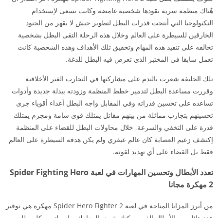
هٌناك منظمة سرية تقودها شخصية غامضة وكانت تسعى لإستخدام
التكنولوجيا التي أنتجت قدرات البطل لتطوير جيش لا يقهر من الجنود
الخارقين للسيطرة على العالم وخلال هذه الرحلة التقى البطل بشخصية
تحالفه على تنفيذ هذه المهام وتحقيق تلك الأهداف وهذه الشخصية كانت
تعمل سابقا في المختبر الذي تعرض فيه البطل للدغة.
تلك الحليفة شعرت بالندم على مشاركتها في التجارب الغير الأخلاقية
وقررت مساعدة البطل لتدمير خطط المنظمة وزودته ببدلة جديدة وأدوات
تساعده على تحسين قدراته وفي المقابل واجه البطل أعداء أقوياء جرى
تحسينهم بتجارب مماثلة من بينهم مقاتل يمتلك قوى سامة ومجرم يمتلك
قدرة على التخفي والسرعة, خلال محاولات البطل للقضاء على المنظمة
إكتشف زعيم العصابة كان عالم عبقري ولم يكن هدفه السيطرة على العالم
فقط بل القضاء على أي تهديد لقوته.
تعدد الأبطال وتحسين المهارات في لعبة Spider Fighting Hero
2 مهكرة مجانا
من أبرز المزايا المتاحة في لعبة Spider Hero Fighter 2 مهكرة هي توفير
عدد هائل من الأبطال الذين يمكنك خوض المعارك بواسطتهم وكل بطل من