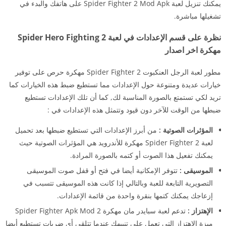
يمكنك تنزيل لعبة Spider Fighter 2 Mod Apk على هاتفك والبدء في
تشغيلها مباشرة.
نظرة على قسم الإعدادات في لعبة Spider Hero Fighting 2
مهكرة اخر اصدار
مطور لعبة الرجل العنكبوت Spider Fighter 2 مهكرة حرص على توفير
خيارات عديدة ومتنوعة حول الإعدادات مما تستطيع ضبط هذه الخيارات كما
تريد لكي تستمتع بالصورة المناسبة لك, كما أن تلك الإعدادات تستطيع
ضبطها من الوقت للآخر دون قيود وتتمثل هذه الإعدادات في :
المؤثرات الصوتية :
من أبرز الإعدادات التي تستطيع ضبطها بعد تحميل
لعبة Spider Fighter 2 مهكرة للأندرويد هي المؤثرات الصوتية حيث
يمكنك تفعيل هذا الصوت أو كتمه بالصورة المرادة.
الموسيقى :
تتوفر الإمكانية أيضا في فتح أو قفل صوت الموسيقى
التصويرية التابعة للعبة وبالتالي إذا كانت هذه الموسيقى تتسبب في
إزعاجك يمكنك كتمها بنقرة واحدة من قائمة الإعدادات.
الإهتزاز :
تدعم لعبة سبايدر مان مهكرة Spider Fighter Apk Mod 2
ميزة الإهتزاز التي تعمل على تنبيهك عندما تتلقى أي ضربات تستطيع أيضا