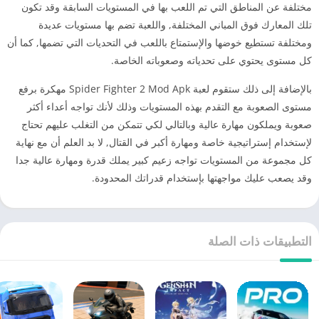
مختلفة عن المناطق التي تم اللعب بها في المستويات السابقة وقد تكون
تلك المعارك فوق المباني المختلفة, واللعبة تضم بها مستويات عديدة
ومختلفة تستطيع خوضها والإستمتاع باللعب في التحديات التي تضمها, كما أن
كل مستوى يحتوي على تحدياته وصعوباته الخاصة.
بالإضافة إلى ذلك ستقوم لعبة Spider Fighter 2 Mod Apk مهكرة برفع
مستوى الصعوبة مع التقدم بهذه المستويات وذلك لأنك تواجه أعداء أكثر
صعوبة ويملكون مهارة عالية وبالتالي لكي تتمكن من التغلب عليهم تحتاج
لإستخدام إستراتيجية خاصة ومهارة أكبر في القتال, لا بد العلم أن مع نهاية
كل مجموعة من المستويات تواجه زعيم كبير يملك قدرة ومهارة عالية جدا
وقد يصعب عليك مواجهتها بإستخدام قدراتك المحدودة.
التطبيقات ذات الصلة