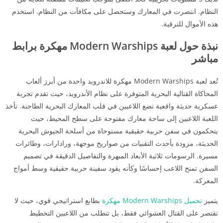
النظام. انتصرت في المعارك وستحصل على مكافآت من النظام. استخدم
هذه الأموال للترقية.
نبذة حول لعبة
Modern Warships مهكرة برابط
مباشر
تُعد لعبة Modern Warships مهكرة للاندرويد واحدة من أبرز ألعاب
المحاكاة القتالية البحرية المتوفرة على نظام الأندرويد، حيث تقدم تجربة
عسكرية حديثة واقعية تضع اللاعبين في قلب المعارك البحرية الطاحنة. تأخذ
اللعبة اللاعبين إلى ساحة معارك مفتوحة على سطح المحيط، حيث
يتحكمون في سفن حربية حقيقية مستوحاة من أسلحة الجيوش البحرية
الحديثة، مزودة بأحدث التقنيات من صواريخ موجهة، ورادارات، وطائرات
مسيرة. الرسومات ثلاثية الأبعاد المبهرة والتفاصيل الدقيقة في تصميم
السفن تمنح اللاعب إحساسًا وكأنه يقود سفينة حربية حقيقية وسط أمواج
المعركة.
يتميز
تحميل Modern Warships مهكرة
بطابع استراتيجي قوي، حيث لا
تقتصر على القتال العشوائي فقط، بل تتطلب من اللاعبين التخطيط