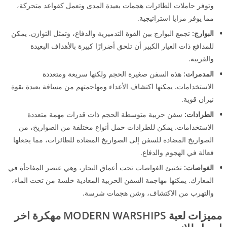
وتوفر حاملات الطائرات هجمات بعيدة المدى وتعمل كقواعد متحركة،
مما يوفر مزايا استراتيجية.
البوارج:
تجمع البوارج بين القوة التدميرية والدفاع، وتمثل التوازن. يمكن
للمدافع ذات العيار الكبير أن تلحق أضرارًا كبيرة بالأهداف البعيدة
والقريبة.
المدمرات:
هذه السفن صغيرة الحجم ولكنها سريعة ومتعددة
الاستخدامات. يمكنها اكتشاف الأعداء ومهاجمتهم من مسافة بعيدة بقوة
نيران قوية.
الطرادات:
سفن حربية متوسطة الحجم ذات قدرات مهمة متعددة
الاستخدامات. يمكن للطرادات حمل أنواع مختلفة من الصواريخ، من
الصواريخ المضادة للسفن إلى الصواريخ المضادة للطائرات، مما يجعلها
فعالة في الهجوم والدفاع.
الغواصات:
تختبئ الغواصات تحت أعماق البحار، وهي عنصر المفاجأة في
المعارك. يمكنها مهاجمة السفن الحربية المعادية خلسة من تحت الماء،
والتهرب من الاكتشاف، وشن هجمات شرسة.
مميزات لعبة
MODERN WARSHIPS مهكرة اخر