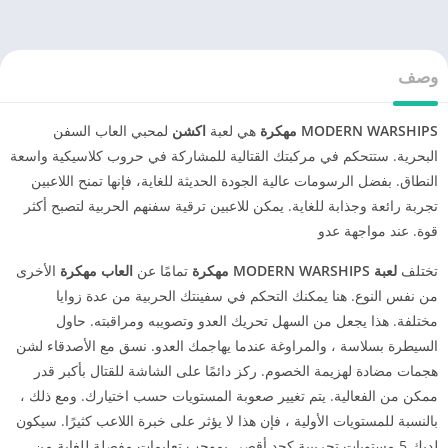
وصف
MODERN WARSHIPS مهكرة
هي لعبة
اكشن
لمحبي العاب السفن
البحرية. ستتحكم في مركبتك القتالية للمشاركة في حروب كلاسيكية واسعة
النطاق. بفضل الرسومات عالية الجودة الحديثة للغاية، فإنها تمنح اللاعبين
تجربة رائعة وجذابة للغاية. يمكن للاعبين ترقية سفنهم الحربية لتصبح أكثر
قوة. عند مواجهة عدو
تختلف
لعبة
MODERN WARSHIPS مهكرة
تمامًا عن
العاب مهكرة
الأخرى
من نفس النوع. هنا يمكنك التحكم في سفينتك الحربية من عدة زوايا
مختلفة. هذا يجعل من السهل تحريك العدو وتصويبه ومراقبته. حاول
السيطرة بسلاسة ، والمراوغة عندما يهاجمك العدو. نسق مع الأصدقاء لشن
هجمات مضادة لهزيمة الخصوم. ركز دائمًا على الشاشة للقتال بأكبر قدر
ممكن من الفعالية. يتم تغيير صعوبة المستويات حسب اختيارك. ومع ذلك ،
بالنسبة للمستويات الأولية ، فإن هذا لا يؤثر على خبرة اللاعب كثيرًا. سيكون
لديك 5 مستويات تجريبية كحد أقصى بموجب تعليمات مفصلة للغاية من