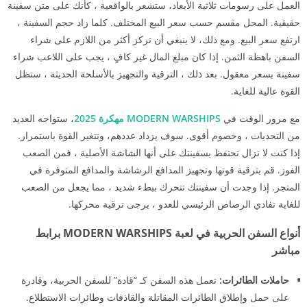
العمل على رسومات ثلاثية الأبعاد، ستشعر بالواقعية ، كأنك على متن سفينة
حقيقية. المحل مقسم حسب سعر البيع المختلف. كلما زاد حجم السفينة ،
ارتفع سعر البيع. ومع ذلك، لا ينبغي أن تركز أكثر من اللازم على شراء
السفن باهظة الثمن. إذا كان مبلغ المال غير كافٍ ، يجب على اللاعب شراء
سفينة بسعر معقول. بعد ذلك ، الترقية والتجهيز بالأسلحة الحديثة ، ستظل
القوة عالية للغاية.
مع مرور الوقت في
MODERN WARSHIPS مهكرة 2025
، ستواجه العديد
من التحديات ، وخصوم أقوى. سوف يزداد عددهم، وتتغير القوة باستمرار.
إذا كنت لا تزال تحتفظ بسفينتك على أنها الشاشة الأصلية ، فمن الصعب
الفوز. قم بترقية قوتها وتجهيز المدافع الرشاشة والمدافع المتوفرة في
المتجر. إذا وجدت أن سفينتك تتحرك ببطء شديد ، مما يجعل من الصعب
للغاية تفادي الرصاص الرئيسي للعدو ، يرجى ترقية محركها.
أنواع السفن الحربية في لعبة MODERN WARSHIPS برابط
مباشر
حاملات الطائرات:
تعمل هذه السفن كـ “قادة” للسفن الحربية، وقادرة
على حمل وإطلاق الطائرات المقاتلة والقاذفات وطائرات الاستطلاع.