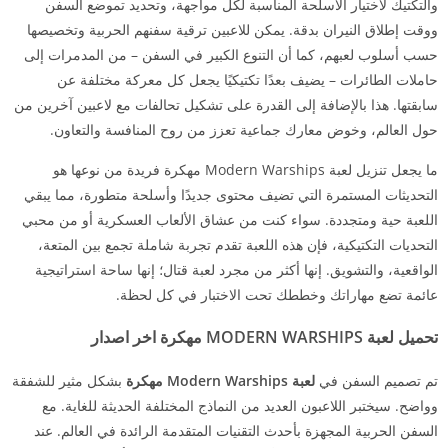
والتكتيك لاختيار الأسلحة المناسبة لكل مواجهة، وتحديد تموضع السفن
ووقت إطلاق النيران بدقة. يمكن للاعبين ترقية سفنهم الحربية وتخصيصها
حسب أسلوب لعبهم، كما أن التنوع الكبير في السفن – من المدمرات إلى
حاملات الطائرات – يضيف بعدًا تكتيكيًا يجعل كل معركة مختلفة عن
سابقتها. هذا بالإضافة إلى القدرة على تشكيل تحالفات مع لاعبين آخرين من
حول العالم، وخوض معارك جماعية تعزز من روح المنافسة والتعاون.
ما يجعل تنزيل لعبة Modern Warships مهكرة فريدة من نوعها هو
التحديثات المستمرة التي تضيف محتوى جديدًا وأسلحة متطورة، مما يبقي
اللعبة حية ومتجددة. سواء كنت من عشاق الألعاب العسكرية أو من محبي
التحديات التكتيكية، فإن هذه اللعبة تقدم تجربة شاملة تجمع بين المتعة،
الواقعية، والتشويق. إنها أكثر من مجرد لعبة قتال؛ إنها ساحة استراتيجية
عائمة تضع مهاراتك وخططك تحت الاختبار في كل لحظة.
تحميل لعبة
MODERN WARSHIPS مهكرة اخر اصدار
تم تصميم السفن في
لعبة Modern Warships مهكرة
بشكل مثير للشفقة
وواضح. سيختبر اللاعبون العديد من النماذج المختلفة الحديثة للغاية. مع
السفن الحربية المجهزة بأحدث التقنيات المتقدمة الرائدة في العالم. عند