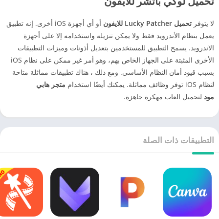
تحميل لوكي باتشر للايفون
لا يتوفر
تحميل Lucky Patcher للايفون
أو أي أجهزة iOS أخرى. إنه تطبيق
يعمل بنظام الأندرويد فقط ولا يمكن تنزيله واستخدامه إلا على أجهزة
الاندرويد. يسمح التطبيق للمستخدمين بتعديل أذونات وميزات التطبيقات
الأخرى المثبتة على الجهاز الخاص بهم، وهو أمر غير ممكن على نظام iOS
بسبب قيود أمان النظام الأساسي. ومع ذلك ، هناك تطبيقات مماثلة متاحة
لنظام iOS توفر وظائف مماثلة. يمكنك أيضًا استخدام
متجر هابي
مود
لتحميل العاب مهكرة جاهزة.
التطبيقات ذات الصلة