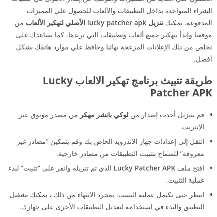
الشراء المتواجدة بداخل التطبيقات والألعاب للحصول علي المميزات
المدفوعة. يمكنك
تنزيل lucky patcher apk الأصلي لتهكير الألعاب
من
موقعنا وإبدأ بتهكير جميع ألعاب وتطبيقات التي تريدها، كما يساعدك على
تخلص من تلك الإعلانات المزعجة نهائيا وحافظ علي موارد هاتفك بشكل
أفضل.
طريقة تتبيث برنامج تهكير الالعاب Lucky
Patcher APK
قم بتنزيل أحدث إصدار من
لوكي باتشر مهكر
من مصدر موثوق عبر
الإنترنت.
انتقل إلى إعدادات جهاز الاندرويد الخاص بك وقم بتمكين “مصادر غير
معروفة” للسماح بتثبيت التطبيقات من مصادر خارجية.
افتح ملف
Lucky Patcher APK
الذي تم تنزيله وانقر على “تثبيت” لبدء
عملية التثبيت.
انتظر حتى تكتمل عملية التثبيت. بمجرد الانتهاء من ذلك ، يمكنك تشغيل
التطبيق والبدء في استخدامه لتعديل التطبيقات الأخرى على جهازك.