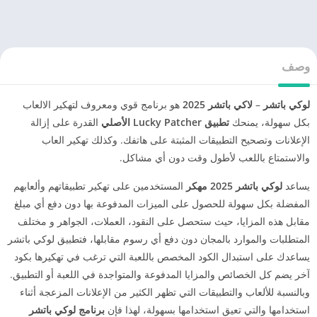
وصف
لوكي باتشر
–
لاكي باتشر 2025
هو برنامج قوي ومعروف لتهكير الالعاب
بكل سهولة، يمنحك
تطبيق Lucky Patcher الأصلي
القدرة على إزالة
الإعلانات وتصحيح التطبيقات المثبتة على هاتفك. وكذلك تهكير العاب
والاستمتاع باللعب لأطول وقت دون أي مشاكل.
يساعد
لوكي باتشر 2025 مهكر
المستخدمين على تهكير تطبيقاتهم وألعابهم
المفضلة بكل سهولة للحصول على الميزات المدفوعة بها دون دفع أي مبلغ
مقابل هذه المزايا، حيث ستحصل على النقود، العملات، الجواهر و مختلف
المتطلبات والموارد بالمجان دون دفع أي رسوم مقابلها، فتطبيق لوكي باتشر
يساعدك على استبدال الكود المخصص باللعبة التي ترغب في تهكيرها بكود
آخر يضم كل الخصائص والمزايا المدفوعة والمتواجدة في اللعبة أو التطبيق.
وبالنسبة للألعاب والتطبيقات التي تظهر الكثير من الإعلانات المزعجة أثناء
استخدامها والتي تعيق استخدامها بسهولة، لهذا فإن
برنامج لوكي باتشر