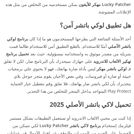
Lucky Patcher مهكر للأيفون
يمكن مستخدميه من التخلص من مثل هذه
الإعلانات المشوشة.
هل تطبيق لوكي باتشر آمن؟
أحد الأسئلة الشائعة التي يطرحها المستخدمون هو ما إذا كان
برنامج لوكي
باتشر الأصلي
آمنًا للاستخدام. بالطبع التطبيق آمن للاستخدام طالما قمت
بتنزيله من مصدر موثوق به واستخدامه بمسؤولية. حيث بعد
تحميل برنامج
تهكير الالعاب للاندرويد
على جهازك سيحذرك بأن البرنامج ضار، لكن لا تقلق
فـ
لوكي باتشر مهكر
ليس بأداة ضارة بهاتفك، فهو لا يحتوي علي برمجيات
خبيثة أو ضارة أو فيروسات. وفي بعض الأحيان يقوم متجر جوجل بلاي
بتحذيرك بأن لكي باتشر ضار بهاتفك، فلا تقلق وقم بتعطيل خيار الحماية
Play Protect المتواجد بداخل المتجر للتخلص من هذا التحذير.
تحميل لاكي باتشر الأصلي 2025
إذا كنت من محبي الالعاب الاندرويد أو تستعمل التطبيقات بشكل مستمر
فيلزمك إستخدام
برنامج لاكي باتشر Lucky Patcher
لكي تتمكن من
الحصول علي العديد من المميزات والتوقف عن إهدار الأموال في عمليات