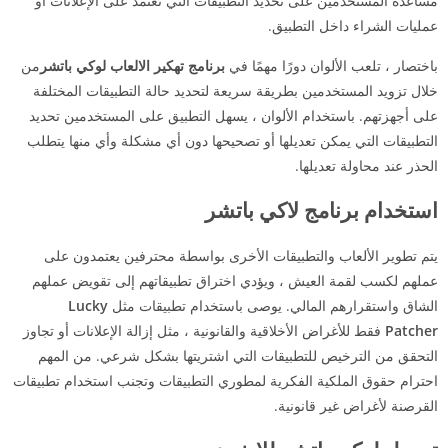
مساعدة المستخدمين على تحديد التطبيقات التي تعتمد على الإعلانات أو
عمليات الشراء داخل التطبيق.
باختصار ، تلعب الألوان دورًا مهمًا في
برنامج تهكير الالعاب لوكي باتشر
من
خلال تزويد المستخدمين بطريقة سريعة لتحديد حالة التطبيقات المختلفة
على أجهزتهم. باستخدام الألوان ، يسهل التطبيق على المستخدمين تحديد
التطبيقات التي يمكن تعديلها أو تصحيحها دون أي مشكلة وأي منها يتطلب
الحذر عند محاولة تعديلها.
استخدام برنامج لاكي باتشر
يتم تطوير الألعاب والتطبيقات الأخرى بواسطة محترفين يعتمدون على
عملهم لكسب لقمة العيش ، ويؤدي اختراق تطبيقاتهم إلى تقويض عملهم
الشاق واستقرارهم المالي. يوصى باستخدام تطبيقات مثل
Lucky
Patcher
فقط للأغراض الأخلاقية والقانونية ، مثل إزالة الإعلانات أو تجاوز
التحقق من الترخيص للتطبيقات التي اشتريتها بشكل شرعي. من المهم
احترام حقوق الملكية الفكرية لمطوري التطبيقات وتجنب استخدام تطبيقات
القرصنة لأغراض غير قانونية.