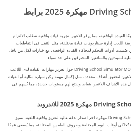
حول لعبة Driving School Simulator مهكرة 2025 برابط
Driving School  مهكرة بميكانيكا القيادة الواقعية، مما يوفر للاعبين تجربة قيادة واقعية تتطلب الالتزام
يقة اللعب إدارة سيناريوهات قيادة مختلفة، مثل التنقل في التقاطعات
. صُممت أدوات التحكم لمحاكاة القيادة الواقعية، مع خيارات لكل من ناقل
ملية للمبتدئين والسائقين المحترفين على حد سواء.
حيث تتمحور الأهداف والغايات الأساسية للعبة Driving School Simulator MOD APK حول تعزيز مهارات القيادة لدى اللاعب
بين لتحقيق أهداف محددة، مثل إكمال مهمة ركن سيارة مثالية أو القيادة
ل هذه الأهداف اللاعبين بنقاط ويفتح لهم مستويات جديدة، مما يُسهم في
صُممت جودة وتصميم الرسومات في Driving School Simulator مهكرة اخر اصدار بدقة عالية لتعزيز واقعية اللعبة. تتميز
ة تُحاكي أوقات اليوم المختلفة وظروف الطقس المختلفة، مما يُضفي عمقًا