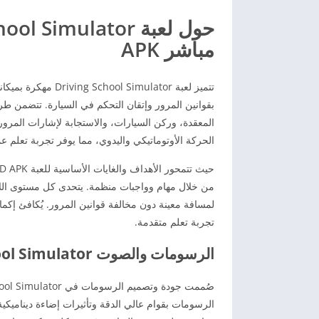
مباشر APK
تتميز لعبة Simulator
بقوانين المرور وإتقان التحكم في السيارة. تتضمن طر
المعقدة، وركن السيارات، والاستجابة لإشارات المرور
الحركة الأوتوماتيكي واليدوي، مما يوفر تجربة تعلم ع
من خلال مهام وواجبات منظمة. يتحدى كل مستوى اللاع
لمسافة معينة دون مخالفة قوانين المرور. يُكافئ إكما
تجربة تعلم متقدمة.
الرسومات والصوت Driving School Simulator مهكرة 2025 للاندرويد
الرسومات بقوام عالي الدقة وتأثيرات إضاءة ديناميكي