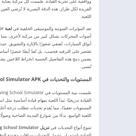
وواقعية على تجربة القيادة. صُممت كل مركبة بعناية 
الفريدة لكل طراز. هذه الدقة البصرية لا تُرضي العين 
اللعبة.
تعد المؤثرات الصوتية والموسيقى الخلفية في
لعبة Driving School Simulator مهكرة للاندرويد
أصوات المحركات بشكل كبير من مركبة لأخرى، مما يوفر 
أبواق السيارات، تُضفي شعورًا بالإثارة والتشويق. ح
تقتصر على الترفيه فحسب، بل تُعدّ أيضًا عنصرًا أساس
يضمن دمج هذه التفاصيل الحسية انخراط اللاعبين بشك
تُنسى.
المستويات والتحديات في Driving School Simulator APK مهكرة
القيادة تدريجيًا. تبدأ اللعبة بمهام قيادة أساسية مثل 
المستويات تعقيدًا، مما يُقدم تحديات تتطلب درجة أ
اللعبة الواسع، بدءًا من شوارع المدينة الصاخبة وصول
تتنوع أنواع التحديات في
تنزيل Driving School Simulator مهكرة
القيادة باستمرار. تشمل التحديات سباقات محددة ال