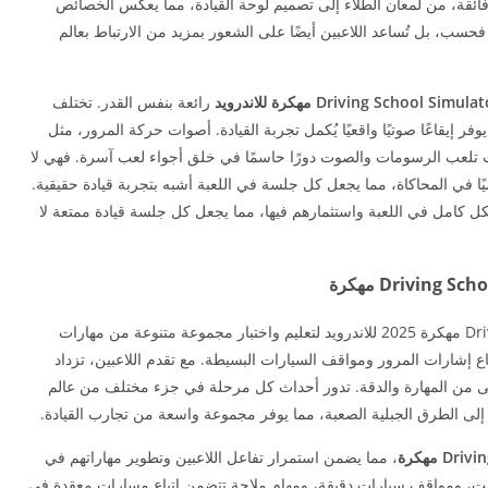
فائقة، من لمعان الطلاء إلى تصميم لوحة القيادة، مما يعكس الخصائص
فحسب، بل تُساعد اللاعبين أيضًا على الشعور بمزيد من الارتباط بعالم
رائعة بنفس القدر. تختلف
إيقاعًا صوتيًا واقعيًا يُكمل تجربة القيادة. أصوات حركة المرور، مثل
يث تلعب الرسومات والصوت دورًا حاسمًا في خلق أجواء لعب آسرة. فهي لا
يًا في المحاكاة، مما يجعل كل جلسة في اللعبة أشبه بتجربة قيادة حقيقية.
ل كامل في اللعبة واستثمارهم فيها، مما يجعل كل جلسة قيادة ممتعة لا
صُممت بنية المستويات في Driving School Simulator مهكرة 2025 للاندرويد لتعليم واختبار مجموعة متنوعة من مهارات
اتباع إشارات المرور ومواقف السيارات البسيطة. مع تقدم اللاعبين، تزداد
على من المهارة والدقة. تدور أحداث كل مرحلة في جزء مختلف من عالم
ًا إلى الطرق الجبلية الصعبة، مما يوفر مجموعة واسعة من تجارب القيادة.
، مما يضمن استمرار تفاعل اللاعبين وتطوير مهاراتهم في
وقت، ومواقف سيارات دقيقة، ومهام ملاحة تتضمن اتباع مسارات معقدة في