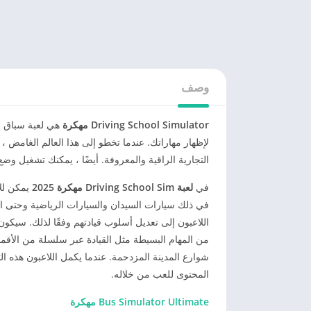
وصف
Driving School Simulator مهكرة
هي لعبة سباق وا
لإظهار مهاراتك. عندما تخطو إلى هذا العالم الغامض
التجارية الراقية والمعروفة. أيضًا ، يمكنك تشغيل وض
في
لعبة Driving School Sim مهكرة 2025
يمكن للا
في ذلك سيارات السيدان والسيارات الرياضية وحتى الش
اللاعبون إلى تعديل أسلوب قيادتهم وفقًا لذلك. سيكون
من المهام البسيطة مثل القيادة عبر سلسلة من الأقماع
شوارع المدينة المزدحمة. عندما يكمل اللاعبون هذه ا
المحتوى للعب من خلاله.
Bus Simulator Ultimate مهكرة