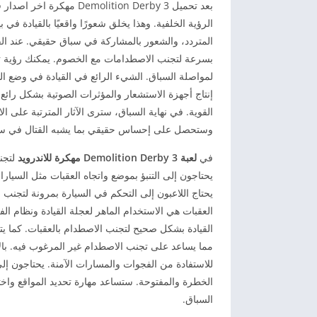
بعد تحميل lition Derby 3
الرؤية الخلفية. وهذا يخلق شعورًا واقعيًا بالقيادة 
المتردد، والشعور بالمشاركة في سباق حقيقي. عند ال
بسرعة لتجنب الاصطدامات مع الخصوم. يمكنك رؤية ت
لمواصلة السباق. الشيء الرائع في القيادة في وضع ا
إنتاج أجهزة الاستشعار والمؤثرات الصوتية بشكل رائ
القوية. في نهاية السباق، سترى الآثار المترتبة على
وستحصل على إحساس حقيقي بما يشبه القتال في سب
في
لعبة
Demolition Derby 3 مهكرة للاندرويد
لتجن
يحتاجون إلى التنبؤ بموضع واتجاه العقبات مثل السيار
يحتاج اللاعبون إلى التحكم في السيارة بمرونة لتجنب
العقبات هي الاستخدام الماهر لعجلة القيادة ونظام الف
القيادة بشكل صحيح لتجنب الاصطدام بالعقبات. كما يتم
مما يساعد على تجنب الاصطدام غير المرغوب فيه. بالإض
للاستفادة من الفجوات والمسارات الآمنة. يحتاجون إ
الخطرة والمفتوحة. ستساعد مهارة تحديد المواقع واخ
السباق.