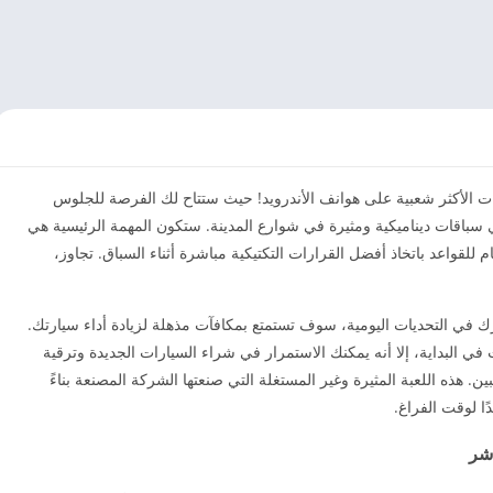
ت الأكثر شعبية على هوانف الأندرويد!‏ حيث ستتاح لك الفرصة للجلوس
سباقات ديناميكية ومثيرة في شوارع المدينة. ستكون المهمة الرئيسية هي
للقواعد باتخاذ أفضل القرارات التكتيكية مباشرة أثناء السباق. تجاوز،
في التحديات اليومية، سوف تستمتع بمكافآت مذهلة لزيادة أداء سيارتك.
 البداية، إلا أنه يمكنك الاستمرار في شراء السيارات الجديدة وترقية
 هذه اللعبة المثيرة وغير المستغلة التي صنعتها الشركة المصنعة بناءً
ا لوقت الفراغ.