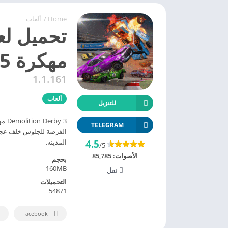
Home
/
ألعاب
مهكرة 2025 اخر اصدار للاندرويد
1.1.161
ألعاب
للتنزيل
y 3
TELEGRAM
الفرصة للجلوس خلف عجلة
4.5
المدينة.
/5
الأصوات:
85,785
بحجم
160MB
نقل
التحميلات
54871
Facebook