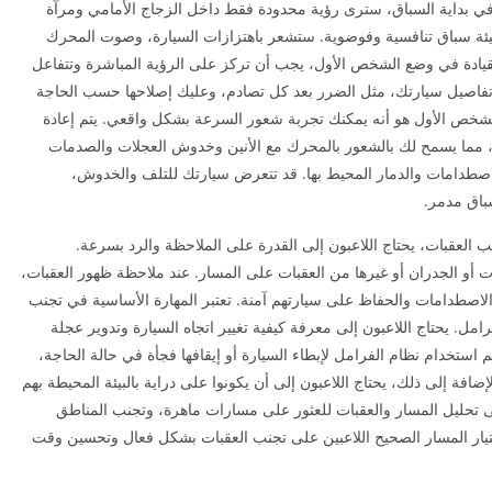
Demo مهكرة اخر اصدار في بداية السباق، سترى رؤية محدودة فقط داخل الزجاج الأمامي ومرآة
في بيئة سباق تنافسية وفوضوية. ستشعر باهتزازات السيارة، وصوت المحرك
قيادة في وضع الشخص الأول، يجب أن تركز على الرؤية المباشرة وتتفاعل
فاصيل سيارتك، مثل الضرر بعد كل تصادم، وعليك إصلاحها حسب الحاجة
لشخص الأول هو أنه يمكنك تجربة شعور السرعة بشكل واقعي. يتم إعادة
ع، مما يسمح لك بالشعور بالمحرك مع الأنين وخدوش العجلات والصدمات
 الاصطدامات والدمار المحيط بها. قد تتعرض سيارتك للتلف والخدوش،
اق مدمر.
ب العقبات، يحتاج اللاعبون إلى القدرة على الملاحظة والرد بسرعة.
ات أو الجدران أو غيرها من العقبات على المسار. عند ملاحظة ظهور العقبات،
 الاصطدامات والحفاظ على سيارتهم آمنة. تعتبر المهارة الأساسية في تجنب
رامل. يحتاج اللاعبون إلى معرفة كيفية تغيير اتجاه السيارة وتدوير عجلة
 استخدام نظام الفرامل لإبطاء السيارة أو إيقافها فجأة في حالة الحاجة،
افة إلى ذلك، يحتاج اللاعبون إلى أن يكونوا على دراية بالبيئة المحيطة بهم
لى تحليل المسار والعقبات للعثور على مسارات ماهرة، وتجنب المناطق
تيار المسار الصحيح اللاعبين على تجنب العقبات بشكل فعال وتحسين وقت