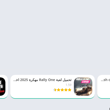
تحميل كلاش اوف كلانس Clash of Clans مهكرة 2025 للاندرويد
تحميل لعبة Rally One مهكرة 2025 اخر اصدار للاندرويد
1.59