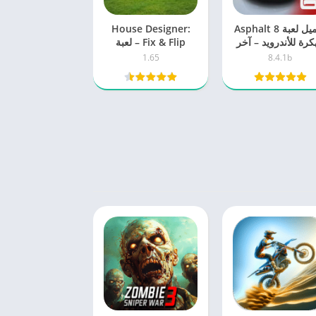
تحميل لعبة Asphalt 8
House Designer:
كرة للأندرويد – آخر
Fix & Flip – لعبة
صدار برابط مباشر
تصميم وتجديد المنازل
1.65
8.4.1b
لمحبي الإبداع