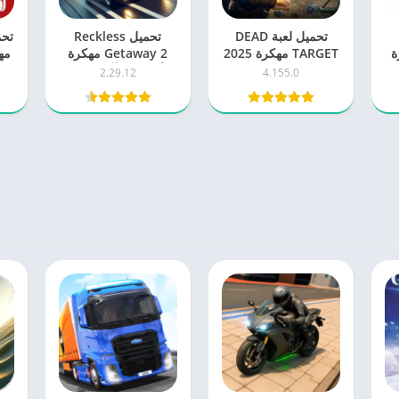
تحميل لعبة DEAD
تحميل Reckless
كرة
TARGET مهكرة 2025
Getaway 2 مهكرة
مه
اخر اصدار للاندرويد
للأندرويد – آخر إصدار
إ
2.29.12
4.155.0