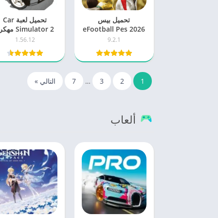
تحميل بيس
تحميل لعبة Car
eFootball Pes 2026
Simulator 2 مه
مهكرة اخر اصدار
اخر اصدار 2025
1.56.12
9.2.1
للاندرويد
للاندرويد
1
2
3
…
7
التالي »
ألعاب